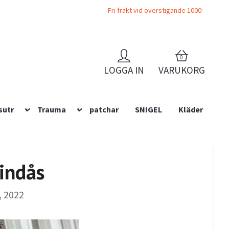
Fri frakt vid överstigande 1000:-
0
LOGGA IN
VARUKORG
sutr
Trauma
patchar
SNIGEL
Kläder
Hindås
, 2022