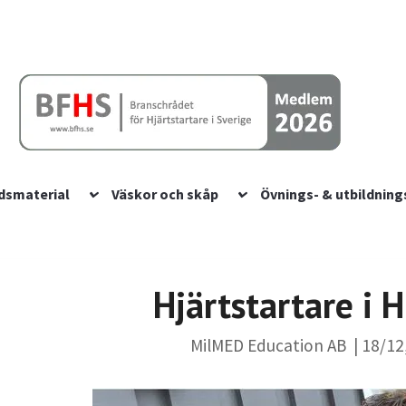
dsmaterial
Väskor och skåp
Övnings- & utbildning
Hjärtstartare i 
MilMED Education AB
|
18/12