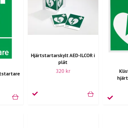
Hjärtstartarskylt AED-ILCOR i
plåt
320 kr
Kli
tstartare
hjär