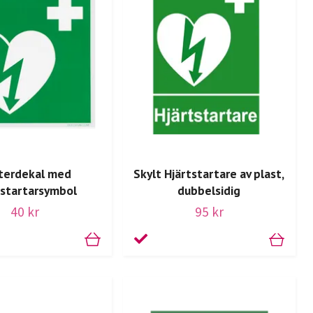
sterdekal med
Skylt Hjärtstartare av plast,
tstartarsymbol
dubbelsidig
40 kr
95 kr