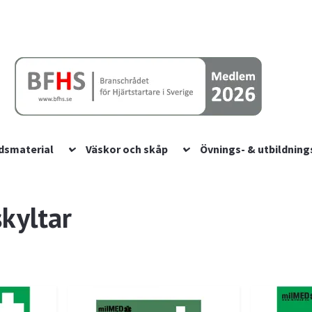
dsmaterial
Väskor och skåp
Övnings- & utbildning
kyltar