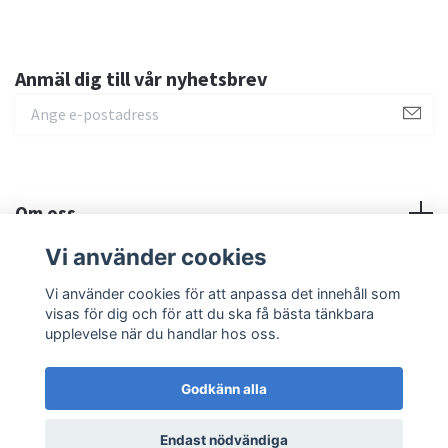
Anmäl dig till vår nyhetsbrev
Om oss
Vi använder cookies
Sociala medier
Vi använder cookies för att anpassa det innehåll som
visas för dig och för att du ska få bästa tänkbara
upplevelse när du handlar hos oss.
Godkänn alla
© 2026 MilMED Education AB
Endast nödvändiga