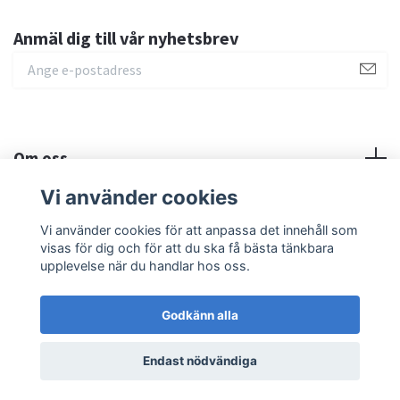
Anmäl dig till vår nyhetsbrev
Om oss
Vi använder cookies
Sociala medier
Vi använder cookies för att anpassa det innehåll som
visas för dig och för att du ska få bästa tänkbara
upplevelse när du handlar hos oss.
Godkänn alla
© 2026 MilMED Education AB
Endast nödvändiga