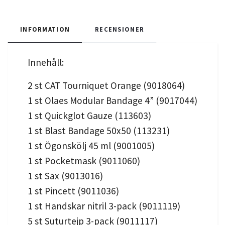
INFORMATION
RECENSIONER
Innehåll:
2 st CAT Tourniquet Orange (9018064)
1 st Olaes Modular Bandage 4” (9017044)
1 st Quickglot Gauze (113603)
1 st Blast Bandage 50x50 (113231)
1 st Ögonskölj 45 ml (9001005)
1 st Pocketmask (9011060)
1 st Sax (9013016)
1 st Pincett (9011036)
1 st Handskar nitril 3-pack (9011119)
5 st Suturtejp 3-pack (9011117)