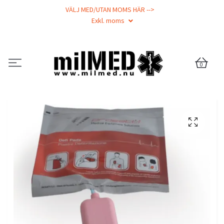
VÄLJ MED/UTAN MOMS HÄR -->
Exkl. moms
0