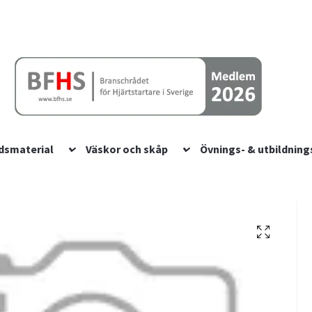
dsmaterial
Väskor och skåp
Övnings- & utbildning