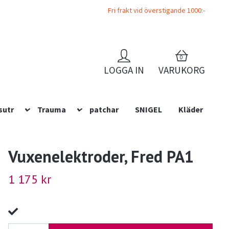
Fri frakt vid överstigande 1000:-
0
LOGGA IN
VARUKORG
sutr
Trauma
patchar
SNIGEL
Kläder
Vuxenelektroder, Fred PA1
1 175 kr