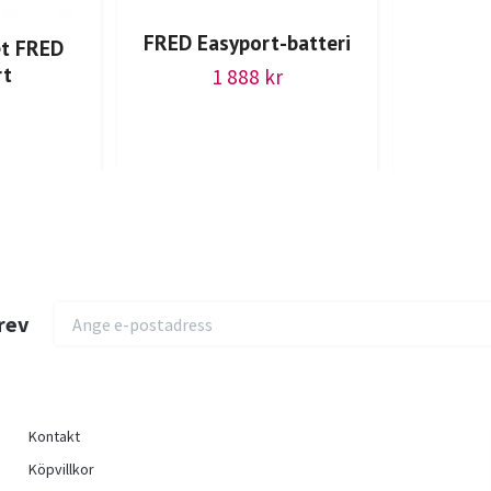
FRED Easyport-batteri
et FRED
rt
1 888 kr
rev
Kontakt
Köpvillkor