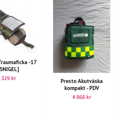
Traumaficka -17
[SNIGEL]
329 kr
Presto Akutväska
kompakt - PDV
4 868 kr