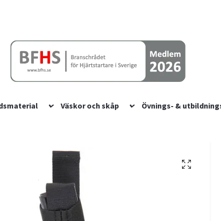
dsmaterial
Väskor och skåp
Övnings- & utbildning