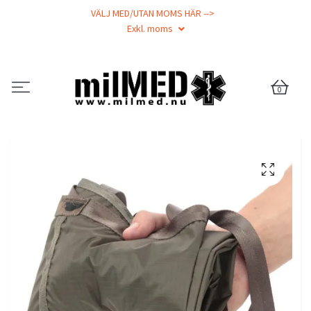
VÄLJ MED/UTAN MOMS HÄR -->
Exkl. moms
0