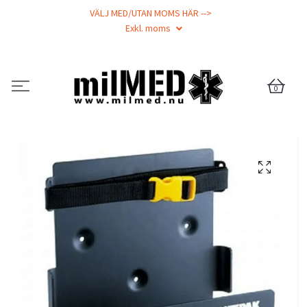
VÄLJ MED/UTAN MOMS HÄR -->
Exkl. moms
0