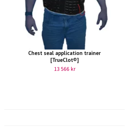
Chest seal application trainer
[TrueClot®]
13 566 kr