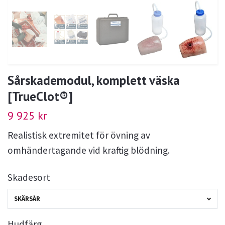
Sårskademodul, komplett väska
[TrueClot®]
9 925 kr
Realistisk extremitet för övning av
omhändertagande vid kraftig blödning.
Skadesort
SKÄRSÅR
Hudfärg