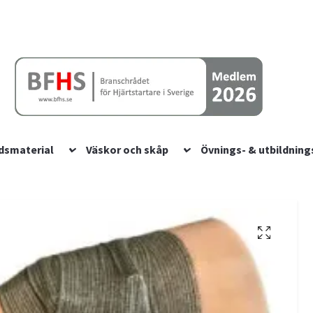
dsmaterial
Väskor och skåp
Övnings- & utbildning