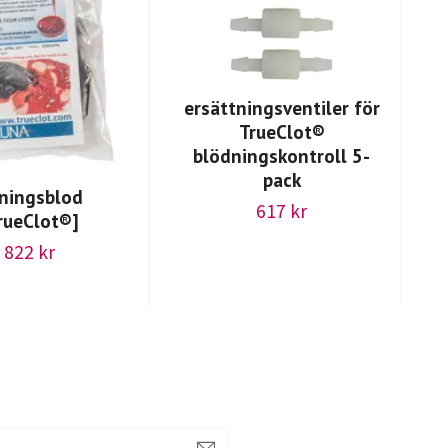
ersättningsventiler för
TrueClot®
v
blödningskontroll 5-
pack
ningsblod
617 kr
rueClot®]
822 kr