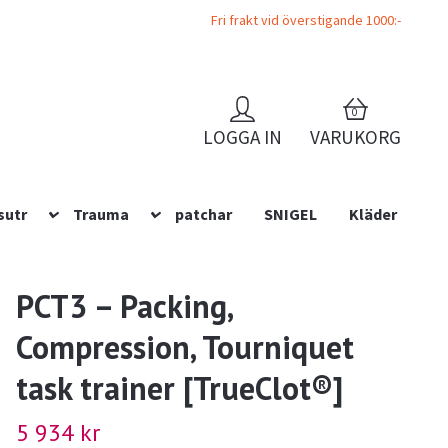
Fri frakt vid överstigande 1000:-
0
LOGGA IN
VARUKORG
sutr
Trauma
patchar
SNIGEL
Kläder
PCT3 – Packing,
Compression, Tourniquet
task trainer [TrueClot®]
5 934 kr