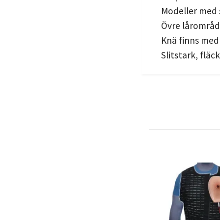
Modeller med 
Övre lårområde
Knä finns med 
Slitstark, flä