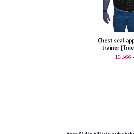
Chest seal app
trainer [Tru
13 566 