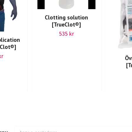
Clotting solution
[TrueClot®]
535 kr
lication
eClot®]
kr
Öv
[T