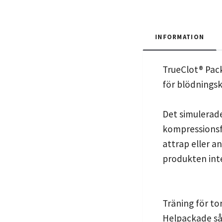
INFORMATION
TrueClot® Pack
för blödningsk
Det simulerade
kompressionsf
attrap eller a
produkten inte
Träning för to
Helpackade s