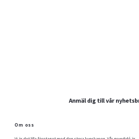
Anmäl dig till vår nyhetsb
Om oss
Vi är det lilla företaget med den stora kunskapen. Vår grundidé är