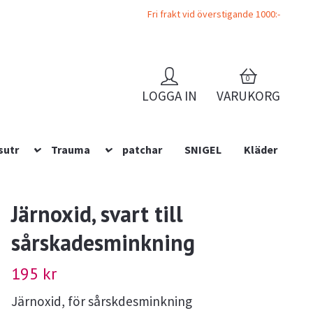
Fri frakt vid överstigande 1000:-
0
LOGGA IN
VARUKORG
sutr
Trauma
patchar
SNIGEL
Kläder
Järnoxid, svart till
sårskadesminkning
195 kr
Järnoxid, för sårskdesminkning