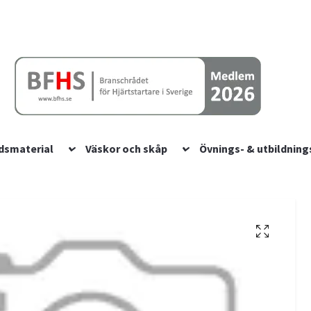
dsmaterial
Väskor och skåp
Övnings- & utbildning