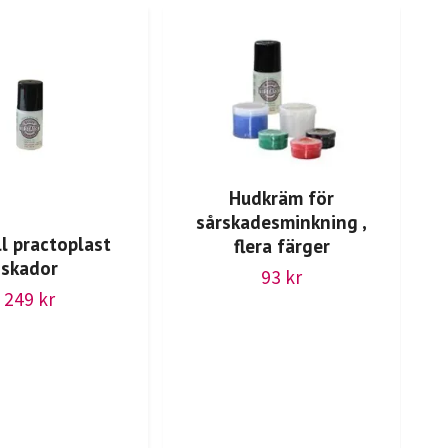
Hudkräm för
sårskadesminkning ,
ll practoplast
flera färger
skador
93 kr
249 kr