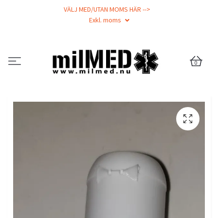
VÄLJ MED/UTAN MOMS HÄR -->
Exkl. moms
0